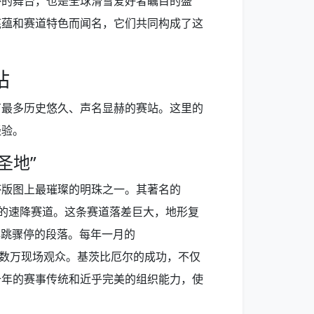
杯的舞台，也是全球滑雪爱好者瞩目的盛
底蕴和赛道特色而闻名，它们共同构成了这
站
有最多历史悠久、声名显赫的赛站。这里的
经验。
圣地”
杯版图上最璀璨的明珠之一。其著名的
的速降赛道。这条赛道落差巨大，地形复
令人心跳骤停的段落。每年一月的
引了数万现场观众。基茨比厄尔的成功，不仅
十年的赛事传统和近乎完美的组织能力，使