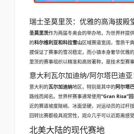
瑞士圣莫里茨：优雅的高海拔殿
圣莫里茨
作为两届冬奥会的举办地，为世界杯提
的
科尔维利亚和科拉雪山
区域赛道宽阔，雪质干
拔保证了赛事的雪况稳定，而小镇本身奢华优雅
里茨的赛事组织以精准和高效著称，是技术型赛
意大利瓦尔加迪纳/阿尔塔巴迪亚
意大利的
瓦尔加迪纳
地区，特别是其中的
阿尔塔
路线而闻名。世界杯赛事通常使用
“Gran Risa
近的赛道坡度陡峭、冰面坚硬，对运动员的过杆
回转比赛都极具观赏性，观众几乎可以近距离感
北美大陆的现代赛地