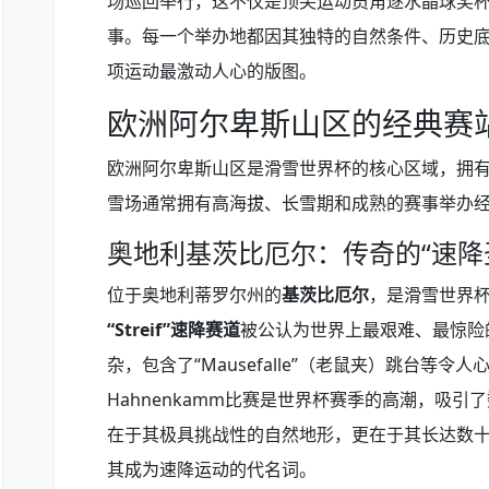
场巡回举行，这不仅是顶尖运动员角逐水晶球奖
事。每一个举办地都因其独特的自然条件、历史
项运动最激动人心的版图。
欧洲阿尔卑斯山区的经典赛
欧洲阿尔卑斯山区是滑雪世界杯的核心区域，拥
雪场通常拥有高海拔、长雪期和成熟的赛事举办
奥地利基茨比厄尔：传奇的“速降
位于奥地利蒂罗尔州的
基茨比厄尔
，是滑雪世界
“Streif”速降赛道
被公认为世界上最艰难、最惊险
杂，包含了“Mausefalle”（老鼠夹）跳台等
Hahnenkamm比赛是世界杯赛季的高潮，吸
在于其极具挑战性的自然地形，更在于其长达数
其成为速降运动的代名词。