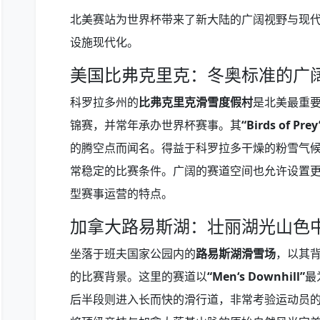
北美赛站为世界杯带来了新大陆的广阔视野与现
设施现代化。
美国比弗克里克：冬奥标准的广
科罗拉多州的
比弗克里克滑雪度假村
是北美最重要
锦赛，并常年承办世界杯赛事。其
“Birds of P
的腾空点而闻名。得益于科罗拉多干燥的粉雪气
常稳定的比赛条件。广阔的赛道空间也允许设置
型赛事运营的特点。
加拿大路易斯湖：壮丽湖光山色
坐落于班夫国家公园内的
路易斯湖滑雪场
，以其
的比赛背景。这里的赛道以
“Men‘s Downhill”
最
后半段则进入长而快的滑行道，非常考验运动员