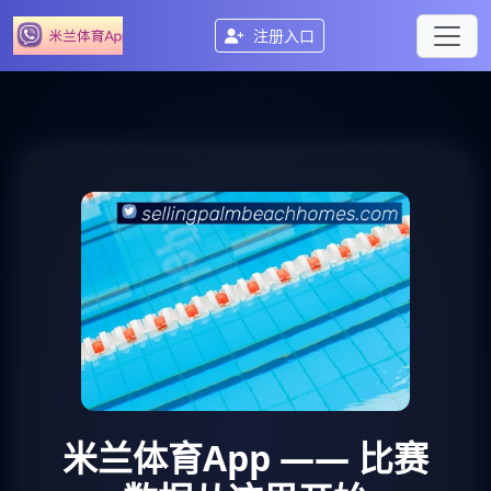
注册入口
米兰体育App
—— 比赛