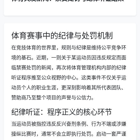
体育赛事中的纪律与处罚机制
在竞技体育的世界里，规则与纪律是维持公平竞争环
境的基石。近期，一则关于某运动员因违反规定而面
临禁赛处罚的新闻，再次将体育管理机构内部的纪律
听证程序推至公众视野的中心。这类事件不仅关乎运
动员个人的职业生涯，更深刻影响着其所代表团队、
赞助商乃至整个项目的声誉与公信力。
纪律听证：程序正义的核心环节
当运动员被指控违反反兴奋剂条例、行为不端或涉嫌
操纵比赛时，通常不会立即执行处罚。启动一套严谨