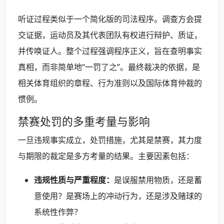
听证过程类似于一个简化版的司法程序。调查方会提
交证据，运动员及其代表团队有权进行辩护、质证，
并传唤证人。整个过程强调程序正义，旨在查明事实
真相，而非简单地“一罚了之”。最终裁决的依据，是
相关体育组织的章程、行为准则以及国际体育仲裁的
惯例。
禁赛处罚的多重考量与影响
一旦违规事实成立，处罚措施，尤其是禁赛，其力度
与期限的裁定是多方考量的结果。主要因素包括：
违规性质与严重程度：
是误服禁用物质，还是蓄
意使用？是赛场上的冲动行为，还是涉及赌球的
系统性作弊？