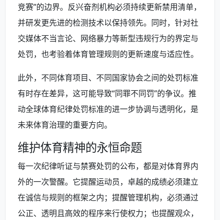
竞赛”的边界。反兴奋剂机构必须持续更新禁用清单，
并研发更先进的检测技术以保持领先。同时，针对社
交媒体不当言论、网络暴力等新型违规行为的界定与
处罚，也考验着体育管理规则的更新速度与适应性。
此外，不同体育项目、不同国家协会之间的处罚标准
有时存在差异，这可能导致“同罪不同罚”的争议。推
动全球体育纪律处罚标准的进一步协调与透明化，是
未来体育治理的重要方向。
维护体育精神的永恒命题
每一次纪律听证与禁赛处罚的公布，都是对体育界内
外的一次警醒。它提醒运动员，卓越的成绩必须建立
在诚信与规则的框架之内；提醒管理机构，必须通过
公正、透明且高效的程序来行使权力；也提醒观众，