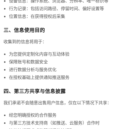
设备信息：操作系统、浏览器、分辨率、唯一标识等
行为记录：包括访问路径、停留时间、偏好设置等
位置信息：在获得授权后采集
三、信息使用目的
收集到的信息将用于：
为您提供定制化内容与互动体验
保障账号和数据安全
进行数据分析与服务优化
在授权基础上提供通知推送服务
四、第三方共享与信息披露
我们承诺不会随意出售用户信息，仅在以下情况下共享：
经您明确授权的合作服务
与第三方技术支持商（如推送、云服务）合作时