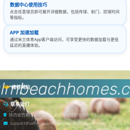
数据中心使用技巧
点击任意球员即可展开详细数据，包括传球、射门、控球时间
等指标。
APP 加速加载
通过米兰体育App客户端访问，可享受更快的数据加载与更低
延迟的直播体验。
推荐网站
联系我们
陕西省西安市长安区马王街道客省庄村易佰家1-3-1
support@sellingpalmbeachhomes.com