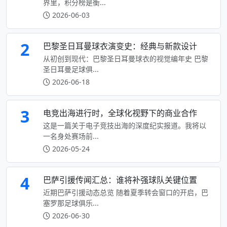
界里，积分榜是衡...
2026-06-03
2
巴黎圣日耳曼球衣演变史：经典与新款设计
从初创到现代：巴黎圣日耳曼球衣的视觉编年史 巴黎
圣日耳曼足球俱...
2026-06-18
3
电竞出海进行时，全球化视野下的商业合作
这是一篇关于电子竞技出海的深度纪实报道。我将以
一名身处赛场前...
2026-05-24
4
巴萨引援传闻汇总：谁将补强球队关键位置
近期巴萨引援动态总览 随着夏季转会窗口的开启，巴
塞罗那足球俱乐...
2026-06-30