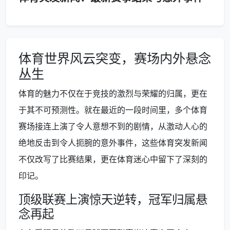
体育世界风云突变，赛场内外悬念
丛生
体育的魅力不仅在于竞技的激烈与荣耀的归属，更在
于其不可预测性。就在最近的一段时间里，多个体育
赛场接连上演了令人意想不到的剧情，从激动人心的
绝地反击到令人扼腕的意外事件，这些体育突发新闻
不仅改写了比赛结果，更在体育迷心中留下了深刻的
印记。
顶级联赛上演惊天逆转，冠军归属悬
念再起