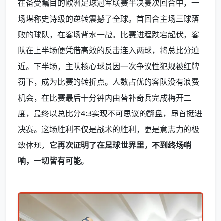
在备受瞩目的欧洲足球冠军联赛半决赛次回合中，一
场堪称史诗级的逆转震撼了全球。首回合主场三球落
败的球队，在客场背水一战。比赛进程跌宕起伏，客
队在上半场便凭借高效的反击连入两球，将总比分迫
近。下半场，主队核心球员因一次争议性犯规被红牌
罚下，成为比赛的转折点。人数占优的客队没有浪费
机会，在比赛最后十分钟内由替补奇兵完成梅开二
度，最终以总比分4:3实现不可思议的翻盘，昂首挺进
决赛。这场胜利不仅是战术的胜利，更是意志力的极
致体现，
它再次证明了在足球世界里，不到终场哨
响，一切皆有可能
。