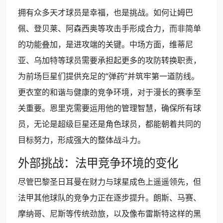
拥有众多天才球员是幸福，也是挑战。如何让姆巴
佩、登贝莱、阿森西奥等攻击手形成合力，而非简单
的功能叠加，是进攻端的关键。中场方面，维蒂尼
亚、乌加特等球员需要承担起更多的攻防转换职责，
为前场巨星们提供充足的“弹药”并筑牢第一道防线。
更衣室的和谐与健康的竞争环境，对于漫长的赛季至
关重要。恩里克需要运用他的管理智慧，确保所有球
员，无论是超级巨星还是角色球员，都能朝着共同的
目标努力，形成强大的整体战斗力。
外部挑战：法甲竞争环境的变化
尽管巴黎圣日耳曼在财力与球星成色上遥遥领先，但
法甲其他球队的竞争力正在逐步提升。朗斯、马赛、
摩纳哥、尼斯等传统劲旅，以及像布雷斯特这样的黑