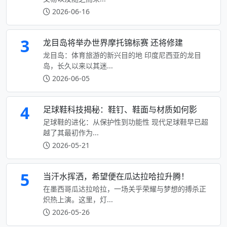
2026-06-16
3
龙目岛将举办世界摩托锦标赛 还将修建
龙目岛：体育旅游的新兴目的地 印度尼西亚的龙目
岛，长久以来以其迷...
2026-06-05
4
足球鞋科技揭秘：鞋钉、鞋面与材质如何影
足球鞋的进化：从保护性到功能性 现代足球鞋早已超
越了其最初作为...
2026-05-21
5
当汗水挥洒，希望便在瓜达拉哈拉升腾！
在墨西哥瓜达拉哈拉，一场关乎荣耀与梦想的搏杀正
炽热上演。这里，灯...
2026-05-26