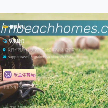
推荐网站
联系我们
陕西省西安市长安区马王街道客省庄村易佰家1-3-1
support@sellingpalmbeachhomes.com
米兰体育App
App下载
关于我们
隐私政策
合作条款
网站地图