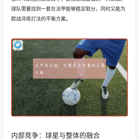
球队需要找到一套在法甲能够稳定取分，同时又能为
欧战淬炼打法的平衡方案。
内部竞争：球星与整体的融合