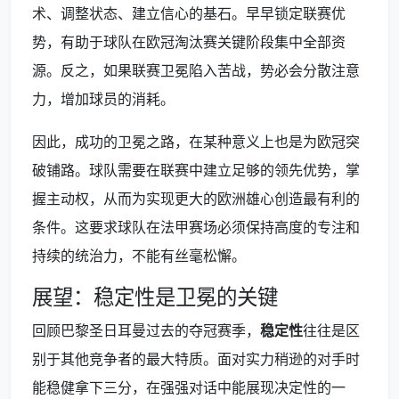
术、调整状态、建立信心的基石。早早锁定联赛优
势，有助于球队在欧冠淘汰赛关键阶段集中全部资
源。反之，如果联赛卫冕陷入苦战，势必会分散注意
力，增加球员的消耗。
因此，成功的卫冕之路，在某种意义上也是为欧冠突
破铺路。球队需要在联赛中建立足够的领先优势，掌
握主动权，从而为实现更大的欧洲雄心创造最有利的
条件。这要求球队在法甲赛场必须保持高度的专注和
持续的统治力，不能有丝毫松懈。
展望：稳定性是卫冕的关键
回顾巴黎圣日耳曼过去的夺冠赛季，
稳定性
往往是区
别于其他竞争者的最大特质。面对实力稍逊的对手时
能稳健拿下三分，在强强对话中能展现决定性的一