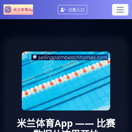
注册入口
米兰体育App
—— 比赛