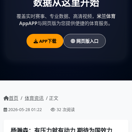
数据从这里开始
覆盖实时赛事、专业数据、高清视频，
米兰体育
AppAPP
与网页版为您提供便捷的体育服务。
APP下载
网页版入口
首页
/
体育资讯
/ 正文
2026-05-28 01:22
32 次阅读
杨瀚森：有压力就有动力 期待为国效力