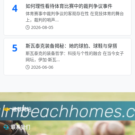
4
如何理性看待体育比赛中的裁判争议事件
体育赛事中裁判争议的客观存在性 在竞技体育的舞台
上，裁判的哨声...
2026-08-05
5
斯瓦泰克装备揭秘：她的球拍、球鞋与穿搭
斯瓦泰克的装备哲学：科技与个性的融合 在当今女子
网坛，伊加·斯瓦...
2026-06-06
推荐网站
联系我们