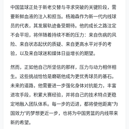
中国篮球正处于新老交替与寻求突破的关键阶段，需
要新鲜血液的注入和担当。杨瀚森作为新一代内线球
员的代表，其发展轨迹备受期待。他的成长之路注定
不会平坦，将伴随着持续不断的压力：来自伤病的风
险、来自状态起伏的质疑、来自更高水平对手的考
验，以及来自球迷和媒体日益增长的期望。
然而，正如他自己所坚信的那样，压力与动力相伴相
生。这些挑战恰恰是磨砺他成为更优秀球员的基石。
未来的道路，他需要进一步强化身体对抗能力，丰富
进攻手段，积累大赛经验，并将自己的技术特点更稳
定地融入团队体系。每一步的迈进，都将使他距离“为
国效力”的梦想更近一步，也将为中国男篮的内线带来
新的希望。