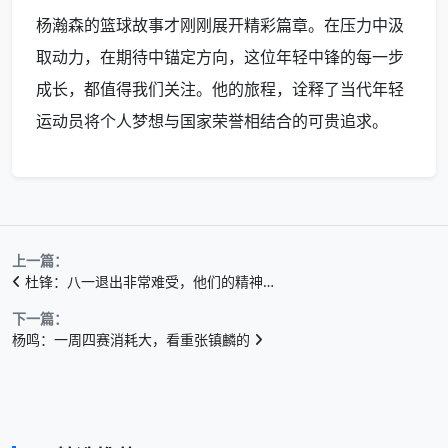
杨瀚森的篮球故事才刚刚展开精彩篇章。在压力中汲
取动力，在期待中锚定方向，这位年轻中锋的每一步
成长，都值得我们关注。他的旅程，诠释了当代年轻
运动员将个人梦想与国家荣誉相结合的可贵追求。
上一篇：
杜锋：八一退出非常难受，他们的精神…
下一篇：
杨鸣：一周四赛消耗大，看重张镇麟的