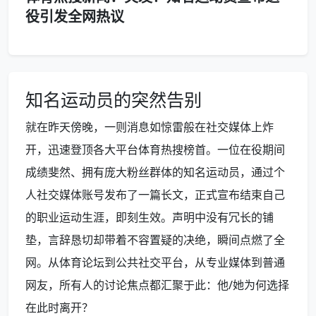
役引发全网热议
知名运动员的突然告别
就在昨天傍晚，一则消息如惊雷般在社交媒体上炸
开，迅速登顶各大平台体育热搜榜首。一位在役期间
成绩斐然、拥有庞大粉丝群体的知名运动员，通过个
人社交媒体账号发布了一篇长文，正式宣布结束自己
的职业运动生涯，即刻生效。声明中没有冗长的铺
垫，言辞恳切却带着不容置疑的决绝，瞬间点燃了全
网。从体育论坛到公共社交平台，从专业媒体到普通
网友，所有人的讨论焦点都汇聚于此：他/她为何选择
在此时离开？