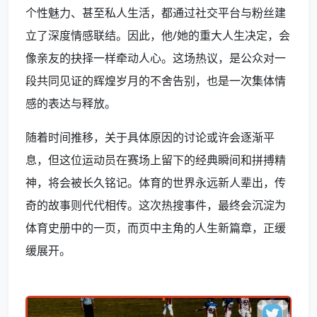
个性魅力、甚至私人生活，都通过社交平台与粉丝建
立了深度情感联结。因此，他/她的重大人生决定，会
像亲友的抉择一样牵动人心。这场热议，是公众对一
段共同见证的辉煌岁月的不舍告别，也是一次集体情
感的表达与释放。
随着时间推移，关于具体原因的讨论或许会逐渐平
息，但这位运动员在赛场上留下的经典瞬间和拼搏精
神，将会被长久铭记。体育的世界永远新人辈出，传
奇的故事则代代相传。这次热搜事件，最终会沉淀为
体育史册中的一页，而页中主角的人生新篇章，正缓
缓展开。