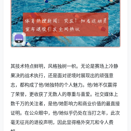
其技术特点鲜明，风格独树一帜。无论是赛场上冷静
果决的战术执行，还是面对逆境时展现出的顽强意
志，都构成了他/她独特的个人魅力。他/她不仅赢得
了荣誉，更收获了无数人的尊重与喜爱。社交媒体上
数千万的关注者，是他/她影响力和商业价值的最直接
证明。在公众眼中，他/她似乎仍处在当打之年，此次
毫无征兆的退役声明，因此显得格外突兀和令人费