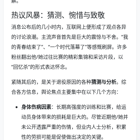
解。
热议风暴：猜测、惋惜与致敬
消息公布后的几小时内，互联网上便形成了观点各异
的讨论浪潮。主流声音首先是巨大的震惊与不舍。“我
的青春结束了”、“一个时代落幕了”等感慨刷屏。许多
粉丝翻出他/她过往比赛的精彩集锦和采访片段，以
“回忆杀”的形式表达怀念。
紧随其后的，是关于退役原因的各种
猜测与分析
。综
合各方信息，舆论焦点主要集中在以下几个方向：
身体伤病因素
：长期高强度的训练和比赛，给运
动员身体带来的损耗是巨大的。尽管近期他/她并
未公开透露严重的伤情，但业内人士分析，积累
性的劳损可能是促使做出决定的关键。