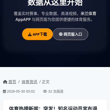
数据从这里开始
覆盖实时赛事、专业数据、高清视频，
米兰体育
AppAPP
与网页版为您提供便捷的体育服务。
APP下载
网页版入口
首页
/
体育资讯
/ 正文
2026-05-30 05:02
32 次阅读
体育热搜新闻：突发！知名运动员宣布退