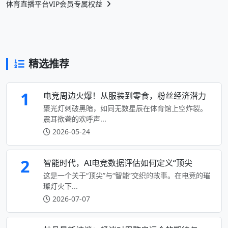
体育直播平台VIP会员专属权益
精选推荐
1
电竞周边火爆！从服装到零食，粉丝经济潜力
聚光灯刺破黑暗，如同无数星辰在体育馆上空炸裂。
震耳欲聋的欢呼声...
2026-05-24
2
智能时代，AI电竞数据评估如何定义“顶尖
这是一个关于“顶尖”与“智能”交织的故事。在电竞的璀
璨灯火下...
2026-07-07