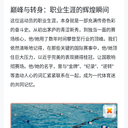
巅峰与转身：职业生涯的辉煌瞬间
这位运动员的职业生涯，本身就是一部充满传奇色彩
的奋斗史。从初出茅庐的青涩新秀，到独当一面的赛
场核心，他/她用了数年时间攀登至行业的顶峰。我们
依然清晰地记得，在那些关键的国际赛事中，他/她顶
住巨大压力，以近乎完美的表现摘得桂冠，让国歌响
彻赛场。他/她的名字，曾与“金牌”、“纪录”、“逆转”
等激动人心的词汇紧紧联系在一起，成为一代体育迷
的共同记忆。