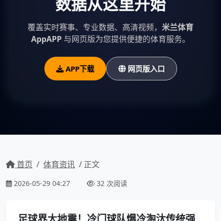
数据从这里开始
覆盖实时赛事、专业数据、高清视频，
米兰体育
AppAPP
与网页版为您提供便捷的体育服务。
APP下载
网页版入口
首页
/
体育资讯
/ 正文
2026-05-29 04:27
32 次阅读
足球界大地震！冷门球队爆冷淘汰传统强