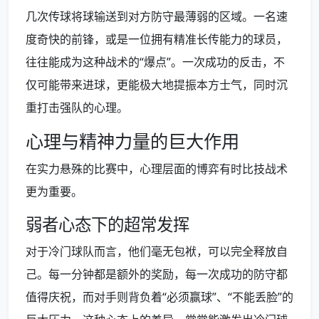
几次传球将球输送到对方防守最薄弱的区域。一名速
度奇快的前锋，或是一位拥有精准长传能力的球员，
往往能成为这种战术的“爆点”。一次成功的反击，不
仅可能带来进球，更能极大地提振本方士气，同时沉
重打击强队的心理。
心理与精神力量的巨大作用
在实力悬殊的比赛中，心理层面的博弈有时比技战术
更为重要。
弱者心态下的超常发挥
对于冷门球队而言，他们毫无包袱，可以完全释放自
己。每一分钟都是额外的奖励，每一次成功的防守都
值得庆祝，而对手则背负着“必须赢球”、“不能丢脸”的