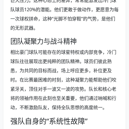
巨大压力。这种心态上的差异，常常能激发出冷门球
队球员120%的潜能。他们更敢于做动作，更愿意为每
一次球权拼命，这种“光脚不怕穿鞋”的气势，是他们
的无形武器。
团队凝聚力与战斗精神
相比豪门球队可能存在的球星特权或内部竞争，冷门
球队往往展现出更纯粹的团队精神。球员们彼此熟
悉，为共同的目标而战，场上呼应更多，补位更及
时。在比赛最困难的时刻，这种凝聚力能帮助他们咬
紧牙关，顶住对手一波又一波的攻势。队长和核心老
将的领袖作用在此刻也至关重要，他们通过呐喊和行
动，不断激励队友，保持全队思想的高度统一。
强队自身的“系统性故障”