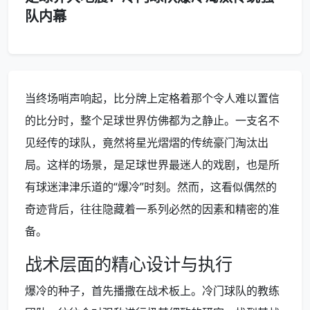
队内幕
当终场哨声响起，比分牌上定格着那个令人难以置信
的比分时，整个足球世界仿佛都为之静止。一支名不
见经传的球队，竟然将星光熠熠的传统豪门淘汰出
局。这样的场景，是足球世界最迷人的戏剧，也是所
有球迷津津乐道的“爆冷”时刻。然而，这看似偶然的
奇迹背后，往往隐藏着一系列必然的因素和精密的准
备。
战术层面的精心设计与执行
爆冷的种子，首先播撒在战术板上。冷门球队的教练