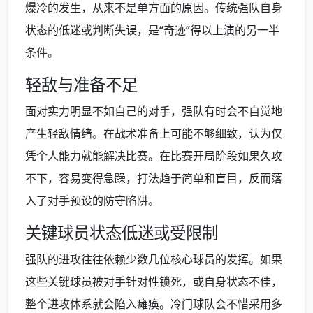
爆冷的发生，从来不是单方面的原因。传统强队自身
状态的低迷或判断失误，是“奇迹”得以上演的另一半
条件。
轻敌与准备不足
面对实力明显不如自己的对手，强队有时会不自觉地
产生轻敌情绪。在战术准备上可能不够细致，认为仅
凭个人能力就能解决比赛。在比赛开局阶段如果久攻
不下，容易变得急躁，打法趋于简单和盲目，反而落
入了对手预设的防守陷阱。
关键球员状态低迷或受限制
强队的进攻往往依赖少数几位核心球员的发挥。如果
这些关键球员被对手针对性锁死，或自身状态不佳，
整个进攻体系就会陷入瘫痪。冷门球队会不惜采用多