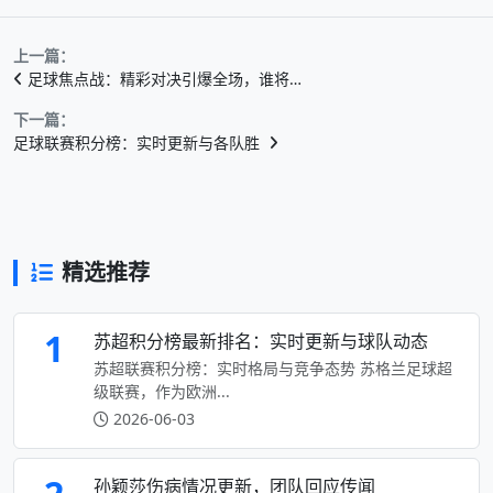
上一篇：
足球焦点战：精彩对决引爆全场，谁将…
下一篇：
足球联赛积分榜：实时更新与各队胜
精选推荐
1
苏超积分榜最新排名：实时更新与球队动态
苏超联赛积分榜：实时格局与竞争态势 苏格兰足球超
级联赛，作为欧洲...
2026-06-03
孙颖莎伤病情况更新，团队回应传闻