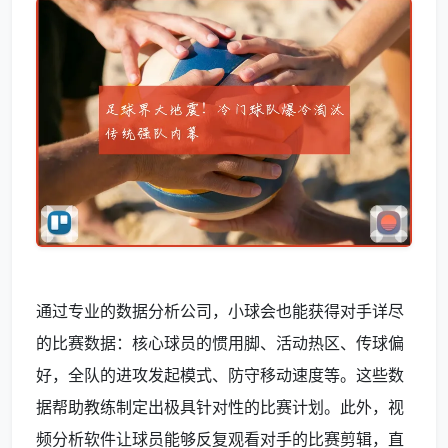
通过专业的数据分析公司，小球会也能获得对手详尽
的比赛数据：核心球员的惯用脚、活动热区、传球偏
好，全队的进攻发起模式、防守移动速度等。这些数
据帮助教练制定出极具针对性的比赛计划。此外，视
频分析软件让球员能够反复观看对手的比赛剪辑，直