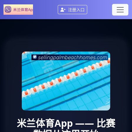
注册入口
米兰体育App
—— 比赛