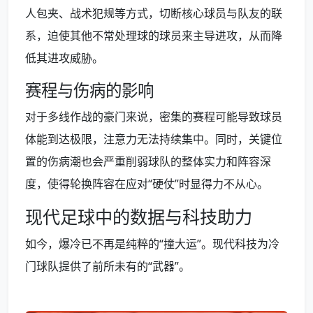
人包夹、战术犯规等方式，切断核心球员与队友的联
系，迫使其他不常处理球的球员来主导进攻，从而降
低其进攻威胁。
赛程与伤病的影响
对于多线作战的豪门来说，密集的赛程可能导致球员
体能到达极限，注意力无法持续集中。同时，关键位
置的伤病潮也会严重削弱球队的整体实力和阵容深
度，使得轮换阵容在应对“硬仗”时显得力不从心。
现代足球中的数据与科技助力
如今，爆冷已不再是纯粹的“撞大运”。现代科技为冷
门球队提供了前所未有的“武器”。