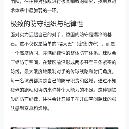
团队，往往会对强敌进行极其细致的研究，找到其战
术体系中最脆弱的一环。
极致的防守组织与纪律性
面对实力远超自己的对手，稳固的防守是爆冷的基
石。这不仅仅是简单的“摆大巴”（密集防守），而是
一个高度协同、充满纪律性的整体防守体系。球队会
压缩防守空间，在禁区前沿形成两条甚至三条紧密的
防线，最大限度地限制对手的传球线路和射门角度。
每一名球员都清楚自己的防守职责和区域，通过不知
疲倦的跑动和协防来弥补个人能力的不足。这种钢铁
般的防守纪律，往往会让习惯于在开阔空间踢球的强
队感到窒息和烦躁。