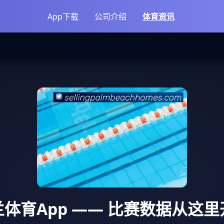
App下载
公司介绍
体育资讯
体育App
—— 比赛数据从这里