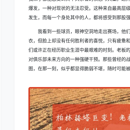
爆发，一种对现状的无法忍受。这种来自最高层
发生，而每一个身处其中的人，都将感受到那股
我看到一些球员，眼神空洞地走出赛场，他
衣，但脸上却没有任何胜利者的喜悦，只有疲惫
们或许正在经历职业生涯中最艰难的时刻。老板
对俱乐部未来方向的一种强硬干预。那些曾经的
图，在那一刻，似乎都显得脆弱不堪，随时可能