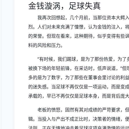
金钱漩涡，足球失真
我再次回想起，几个月前，当那位资本大鳄
烈。人们对未来充满了憧憬，认为金钱的注入，
的荣誉。但现在看来，这种期待，似乎变得有些
料的风险和压力。
“有时候，我们踢球，是为了那份热爱，为了
被换下场的年轻前锋，在采访时，低声说道，“但
多的是为了数字，为了那些在董事会里讨论的利益
的迷失感。当足球不再仅仅是一项运动，而是变
承载的，早已不再仅仅是足球本身，而是背后庞
老板的愤怒，固然有其对成绩的严苛要求，
辑。当投入与产出不成正比时，决策者的情绪，
法则，正在无情地冲击着足球这项充满激情的运